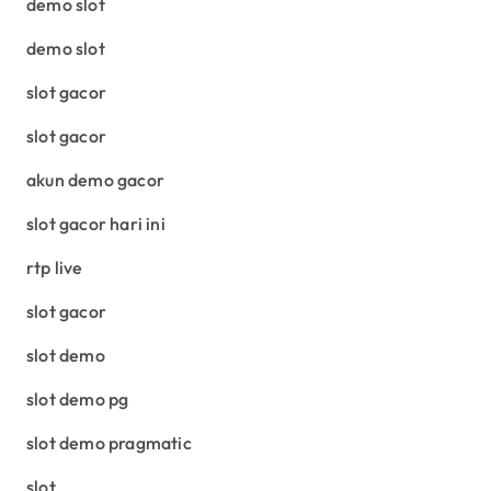
demo slot
demo slot
slot gacor
slot gacor
akun demo gacor
slot gacor hari ini
rtp live
slot gacor
slot demo
slot demo pg
slot demo pragmatic
slot