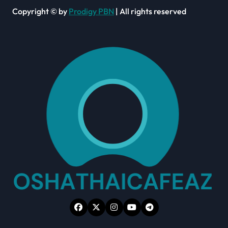
Copyright © by
Prodigy PBN
| All rights reserved