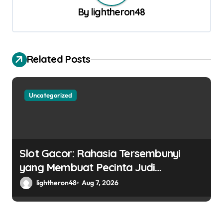
By
lightheron48
i
g
a
Related Posts
t
i
o
Uncategorized
n
Slot Gacor: Rahasia Tersembunyi
yang Membuat Pecinta Judi
Terpesona!
lightheron48
Aug 7, 2026