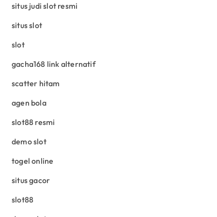
situs judi slot resmi
situs slot
slot
gacha168 link alternatif
scatter hitam
agen bola
slot88 resmi
demo slot
togel online
situs gacor
slot88