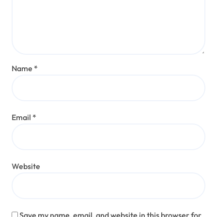
Name
*
Email
*
Website
Save my name, email, and website in this browser for