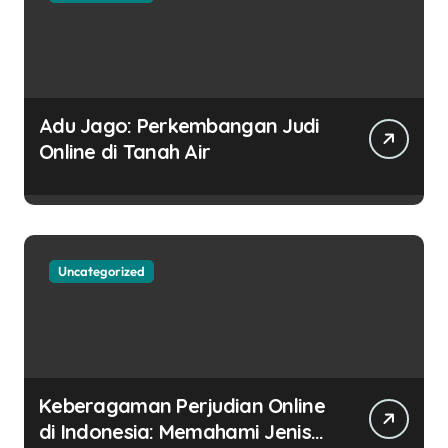
Adu Jago: Perkembangan Judi
Online di Tanah Air
Uncategorized
Keberagaman Perjudian Online
di Indonesia: Memahami Jenis-