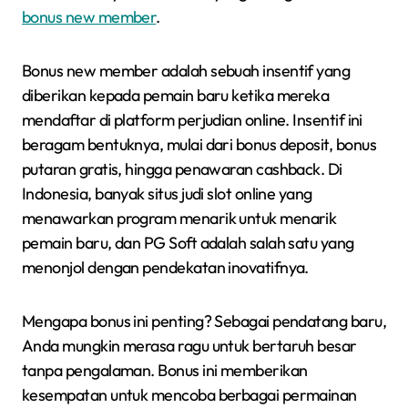
bonus new member
.
Bonus new member adalah sebuah insentif yang
diberikan kepada pemain baru ketika mereka
mendaftar di platform perjudian online. Insentif ini
beragam bentuknya, mulai dari bonus deposit, bonus
putaran gratis, hingga penawaran cashback. Di
Indonesia, banyak situs judi slot online yang
menawarkan program menarik untuk menarik
pemain baru, dan PG Soft adalah salah satu yang
menonjol dengan pendekatan inovatifnya.
Mengapa bonus ini penting? Sebagai pendatang baru,
Anda mungkin merasa ragu untuk bertaruh besar
tanpa pengalaman. Bonus ini memberikan
kesempatan untuk mencoba berbagai permainan