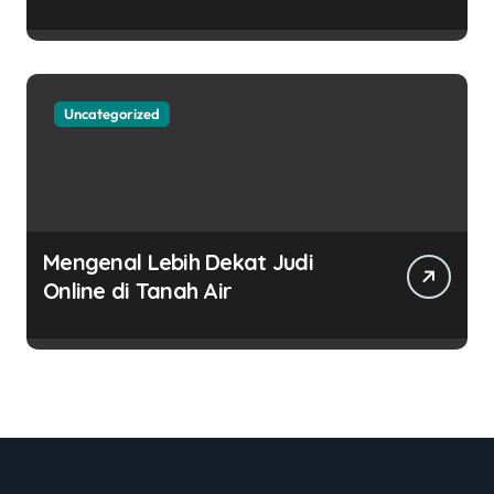
jenis Taruhan
Uncategorized
Mengenal Lebih Dekat Judi
Online di Tanah Air