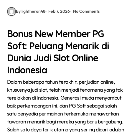
By lightheron48
Feb 7, 2026
No Comments
Bonus New Member PG
Soft: Peluang Menarik di
Dunia Judi Slot Online
Indonesia
Dalam beberapa tahun terakhir, perjudian online,
khususnya judi slot, telah menjadi fenomena yang tak
terelakkan di Indonesia. Generasi muda menyambut
baik perkembangan ini, dan PG Soft sebagai salah
satu penyedia permainan terkemuka menawarkan
tawaran menarik bagi mereka yang baru bergabung.
Salah satu daya tarik utama yang sering dicari adalah