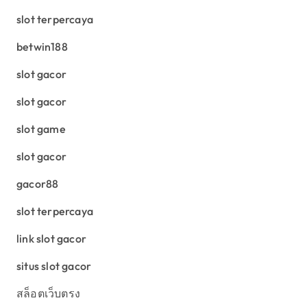
slot terpercaya
betwin188
slot gacor
slot gacor
slot game
slot gacor
gacor88
slot terpercaya
link slot gacor
situs slot gacor
สล็อตเว็บตรง